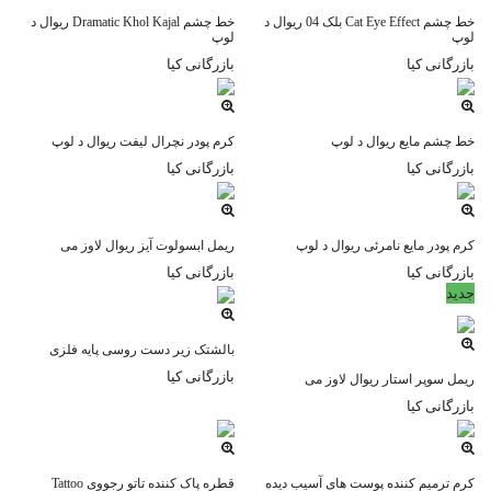
خط چشم Cat Eye Effect بلک 04 ریوال د
خط چشم Dramatic Khol Kajal ریوال د
لوپ
لوپ
بازرگانی کیا
بازرگانی کیا
خط چشم مایع ریوال د لوپ
کرم پودر نچرال لیفت ریوال د لوپ
بازرگانی کیا
بازرگانی کیا
کرم پودر مایع نامرئی ریوال د لوپ
ریمل ابسولوت آیز ریوال لاوز می
بازرگانی کیا
بازرگانی کیا
جديد
بالشتک زیر دست روسی پایه فلزی
بازرگانی کیا
ریمل سوپر استار ریوال لاوز می
بازرگانی کیا
کرم ترمیم کننده پوست های آسیب دیده
قطره پاک کننده تاتو رجووی Tattoo