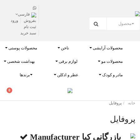
فارسی
بفروش
ورود
محصول
ثبت نام
سبد خرید
بفروش
محصولات آرایشی
ناخن
محصولات پوستی
محصولات آرایشی
محصولات مو
لوازم برقی
بهداشت شخصی
ناخن
مادر و کودک
عطر و ادکلن
برندها
محصولات پوستی
0
محصولات مو
خانه
پروفایل
لوازم برقی
پروفایل
بهداشت شخصی
بازرگانی کیا
Manufacturer
مادر و کودک