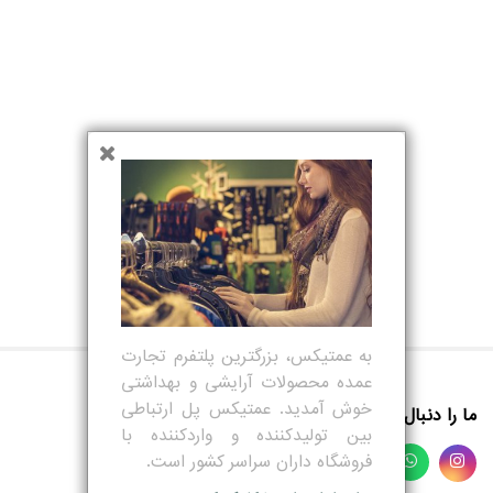
مادر و کودک
عطر و ادکلن
لیست دلخواه
خرید مستقیم از تولید کننده
سریعترین زمان ارسال
تماس با ما
درباره ما
مقالات
به عمتیکس، بزرگترین پلتفرم تجارت
عمده محصولات آرایشی و بهداشتی
ورود
خوش آمدید. عمتیکس پل ارتباطی
ما را دنبال کنید
بین تولیدکننده و واردکننده با
ثبت نام
فروشگاه داران سراسر کشور است.