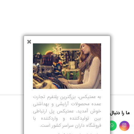
مادر و کودک
عطر و ادکلن
لیست دلخواه
خرید مستقیم از تولید کننده
سریعترین زمان ارسال
تماس با ما
درباره ما
مقالات
به عمتیکس، بزرگترین پلتفرم تجارت
عمده محصولات آرایشی و بهداشتی
ورود
خوش آمدید. عمتیکس پل ارتباطی
ما را دنبال کنید
بین تولیدکننده و واردکننده با
ثبت نام
فروشگاه داران سراسر کشور است.