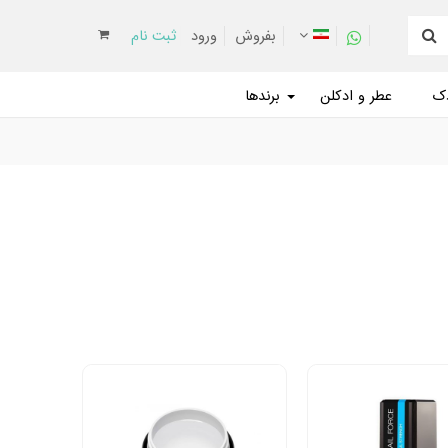
بفروش
ورود
ثبت نام
دک
عطر و ادکلن
برندها