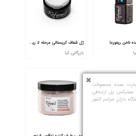
ه ناخن ریفورما
ژل شفاف کریستالی مرحله 2 ریفورما
ا
بازرگانی کیا
تجارت عمده محصولات
 عمتیکس پل ارتباطی
شگاه داران سراسر کشور
الی پوشاننده ریفورما
پودر برطرف کننده نواقص فرنچ صورتی ریفورما