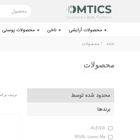
محصول
محصولات آرایشی
ناخن
محصولات پوستی
بفروش
خانه
محصولات
محصولات آرایشی
محصولات
ناخن
محصولات پوستی
محدود شده توسط
ترتیب بر ا
محصولات مو
برندها
لوازم برقی
بهداشت شخصی
ALEIDA
RIVAL Loves Me