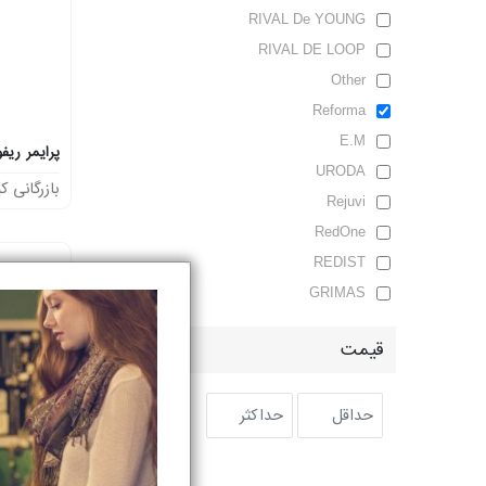
مادر و کودک
RIVAL De YOUNG
RIVAL DE LOOP
عطر و ادکلن
Other
لیست دلخواه
Reforma
E.M
خرید مستقیم از تولید کننده
پرایمر ریفو
URODA
بازرگانی کی
سریعترین زمان ارسال
Rejuvi
RedOne
تماس با ما
REDIST
GRIMAS
درباره ما
مقالات
قیمت
ورود
برو
ثبت نام