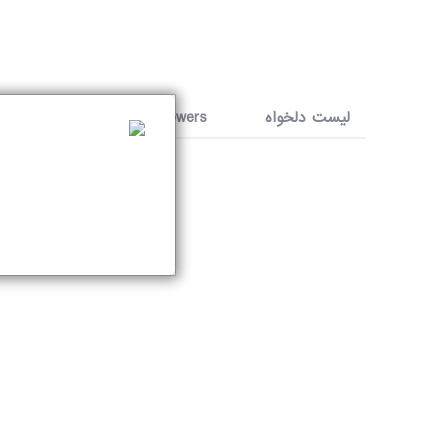
مادر و کودک
عطر و ادکلن
لیست دلخواه
لیست دلخواه
0
0
Followers
0
Following
خرید مستقیم از تولید کننده
سریعترین زمان ارسال
تماس با ما
درباره ما
مقالات
ورود
ثبت نام