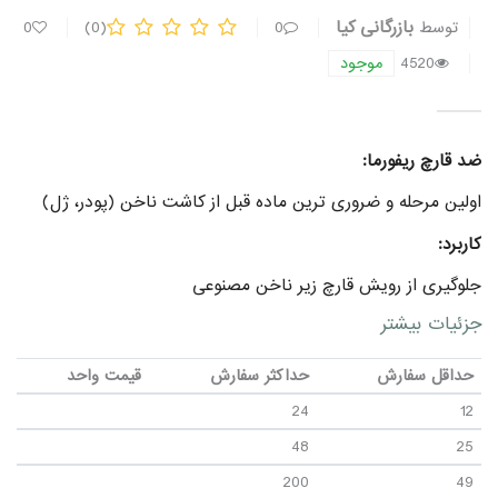
بازرگانی کیا
توسط
0
(0)
0
4520
موجود
ضد قارچ ریفورما:
اولین مرحله و ضروری ترین ماده قبل از کاشت ناخن (پودر، ژل)
کاربرد:
جلوگیری از رویش قارچ زیر ناخن مصنوعی
پاک کننده هر گونه روغن و چربی از سطح ناخن
جزئیات بیشتر
کمک به چسبندگی بهتر پرایمر
حداقل سفارش
حداکثر سفارش
قیمت واحد
24
12
48
25
200
49