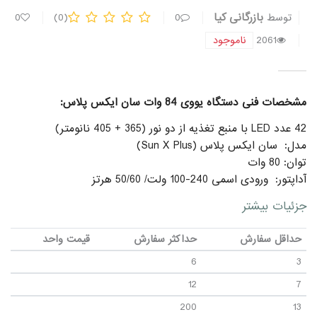
بازرگانی کیا
توسط
0
(0)
0
2061
ناموجود
مشخصات فنی دستگاه یووی 84 وات سان ایکس پلاس:
42 عدد LED با منبع تغذیه از دو نور (365 + 405 نانومتر)
مدل: سان ایکس پلاس (Sun X Plus)
توان: 80 وات
آداپتور: ورودی اسمی 240-100 ولت/ 50/60 هرتز
خروجی اسمی: جریان مستقیم 12 ولت
جزئیات بیشتر
ابعاد: 23.9 * 22.7 * 10.8 سانتیمتر
حداقل سفارش
حداکثر سفارش
قیمت واحد
ویژگی ها:
6
3
کاهش حس سوزش، تماس چشمی آسان
12
7
منبع تغذیه از دو نور (365 + 405 نانومتر)، LED برای UV (اشعه
ماوراء بنفش) ژل، Builder و ژل LED
200
13