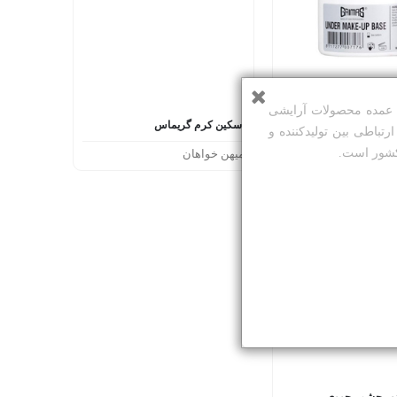
ت عمده محصولات آرایشی
 گریماس
اسکین کرم گریماس
تباطی بین تولیدکننده و
کشور است.
ان
میهن خواهان
دور چشم رجووی