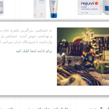
به عمتیکس، بزرگترین پلتفرم تجار
کرم ترمیم کننده پوست های آسیب دیده رجووی Super Sothing
كرم ضد آفتاب بی رنگ رجووی
آندر میکاپ
و بهداشتی خوش آمدید. عمتیکس پل ار
واردکننده با فروشگاه داران سراسر 
ا
بازرگانی کیا
میهن خواه
برای ادامه اینجا کلیک کنید
اب رنگی رجووی
ژل بازسازی و جوان سازی پوست رجووی
ژل ترمیم 