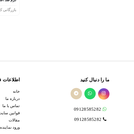
بازرگانی کی
ما را دنبال کنید
اطلاعات ف
خانه
درباره ما
تماس با ما
09128585282
قوانین سایت
09128585282
مقالات
ورود نماینده